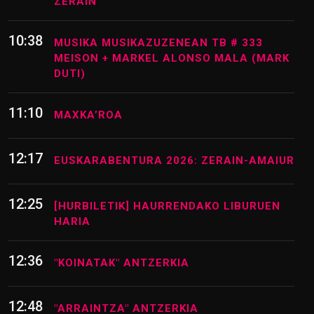
ZERAIN
10:38
MUSIKA MUSIKAZUZENEAN TB # 333
MEISON + MARKEL ALONSO MALA (MARK
DUTI)
11:10
MAXKA’ROA
12:17
EUSKARABENTURA 2026: ZERAIN-AMAIUR
12:25
[HURBILETIK] HAURRENDAKO LIBURUEN
HARIA
12:36
"KOINATAK" ANTZERKIA
12:48
"ARRAINTZA" ANTZERKIA