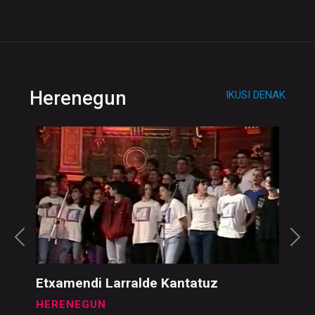
Herenegun
IKUSI DENAK
Etxamendi Larralde Kantatuz
HERENEGUN