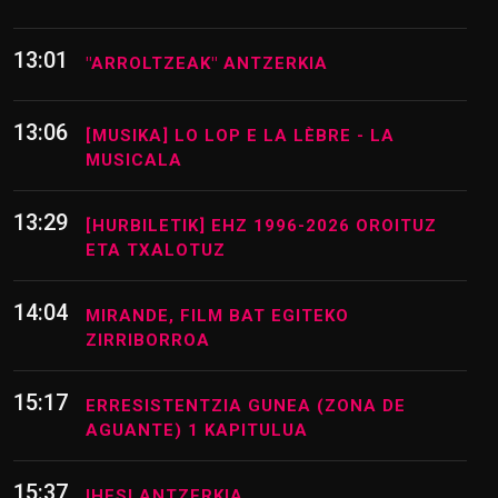
13:01
"ARROLTZEAK" ANTZERKIA
13:06
[MUSIKA] LO LOP E LA LÈBRE - LA
MUSICALA
13:29
[HURBILETIK] EHZ 1996-2026 OROITUZ
ETA TXALOTUZ
14:04
MIRANDE, FILM BAT EGITEKO
ZIRRIBORROA
15:17
ERRESISTENTZIA GUNEA (ZONA DE
AGUANTE) 1 KAPITULUA
15:37
IHESI ANTZERKIA