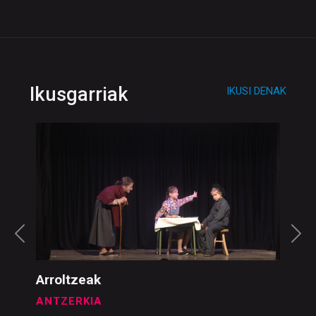
Ikusgarriak
IKUSI DENAK
Arroltzeak
ANTZERKIA