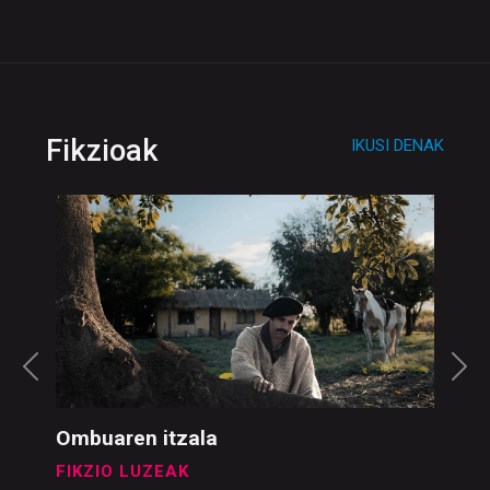
Fikzioak
IKUSI DENAK
Ombuaren itzala
FIKZIO LUZEAK