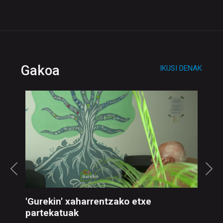
Gakoa
IKUSI DENAK
'Gurekin' xaharrentzako etxe
partekatuak