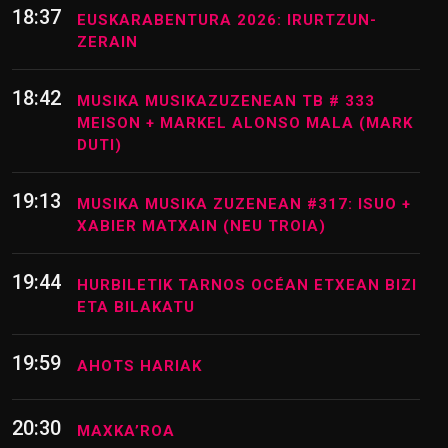
18:37
EUSKARABENTURA 2026: IRURTZUN-
ZERAIN
18:42
MUSIKA MUSIKAZUZENEAN TB # 333
MEISON + MARKEL ALONSO MALA (MARK
DUTI)
19:13
MUSIKA MUSIKA ZUZENEAN #317: ISUO +
XABIER MATXAIN (NEU TROIA)
19:44
HURBILETIK TARNOS OCÉAN ETXEAN BIZI
ETA BILAKATU
19:59
AHOTS HARIAK
20:30
MAXKA’ROA