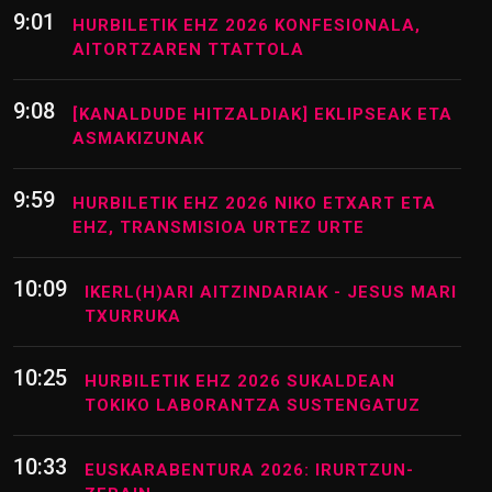
9:01
HURBILETIK EHZ 2026 KONFESIONALA,
AITORTZAREN TTATTOLA
9:08
[KANALDUDE HITZALDIAK] EKLIPSEAK ETA
ASMAKIZUNAK
9:59
HURBILETIK EHZ 2026 NIKO ETXART ETA
EHZ, TRANSMISIOA URTEZ URTE
10:09
IKERL(H)ARI AITZINDARIAK - JESUS MARI
TXURRUKA
10:25
HURBILETIK EHZ 2026 SUKALDEAN
TOKIKO LABORANTZA SUSTENGATUZ
10:33
EUSKARABENTURA 2026: IRURTZUN-