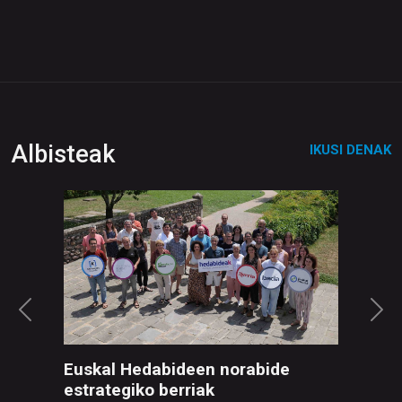
Albisteak
IKUSI DENAK
Euskal Hedabideen norabide
estrategiko berriak