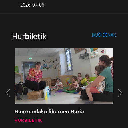
2026-07-06
Hurbiletik
IKUSI DENAK
Haurrendako liburuen Haria
HURBILETIK