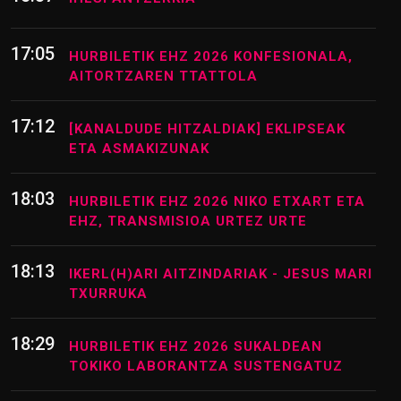
17:05
HURBILETIK EHZ 2026 KONFESIONALA,
AITORTZAREN TTATTOLA
17:12
[KANALDUDE HITZALDIAK] EKLIPSEAK
ETA ASMAKIZUNAK
18:03
HURBILETIK EHZ 2026 NIKO ETXART ETA
EHZ, TRANSMISIOA URTEZ URTE
18:13
IKERL(H)ARI AITZINDARIAK - JESUS MARI
TXURRUKA
18:29
HURBILETIK EHZ 2026 SUKALDEAN
TOKIKO LABORANTZA SUSTENGATUZ