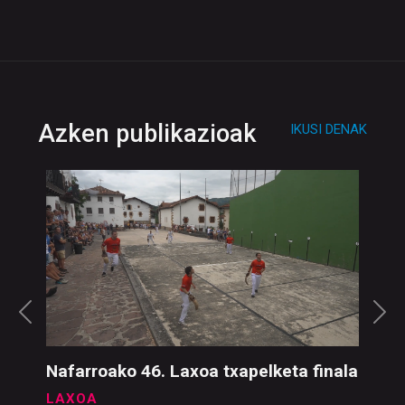
Azken publikazioak
IKUSI DENAK
Nafarroako 46. Laxoa txapelketa finala
LAXOA