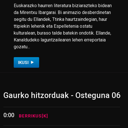
Euskarazko haurren literatura biziarazteko bidean
da Mirentxu Ibargarai. Bi animazio desberdinetan
segitu du Ellandek, Ttinka haurtzaindegian, haur
ttipiekin lehenik eta Espelletenia ostatu
kulturalean, buraso talde batekin ondotik. Ellande,
Kanaldudeko laguntzailearen lehen erreportaia
gozatu...
IKUSI
Gaurko hitzorduak - Osteguna 06
0:00
BERRIKUS[K]