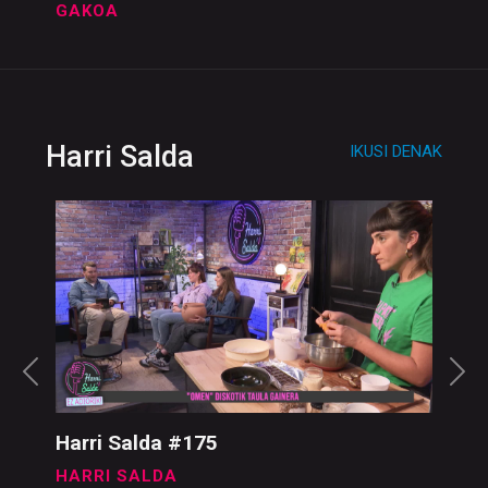
GAKOA
Harri Salda
IKUSI DENAK
Harri Salda #175
HARRI SALDA