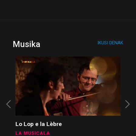
Musika
IKUSI DENAK
Lo Lop e la Lèbre
LA MUSICALA