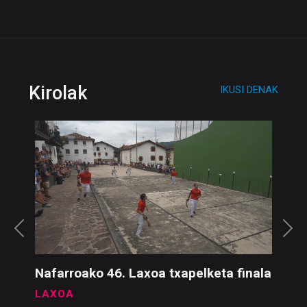
Kirolak
IKUSI DENAK
Nafarroako 46. Laxoa txapelketa finala
LAXOA