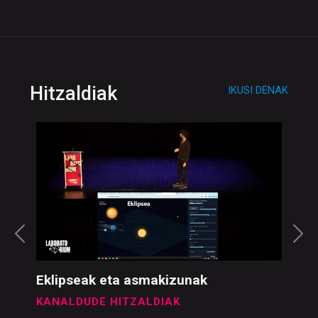
Hitzaldiak
IKUSI DENAK
Eklipseak eta asmakizunak
KANALDUDE HITZALDIAK