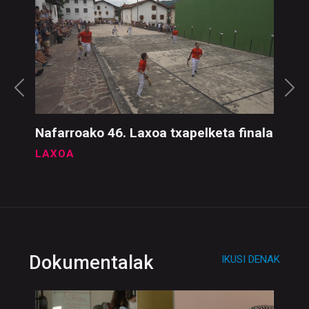
Azken publikazioak
IKUSI DENAK
Nafarroako 46. Laxoa txapelketa finala
LAXOA