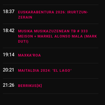
TXURRUKA
18:29
HURBILETIK EHZ 2026 SUKALDEAN
TOKIKO LABORANTZA SUSTENGATUZ
18:37
EUSKARABENTURA 2026: IRURTZUN-
ZERAIN
18:42
MUSIKA MUSIKAZUZENEAN TB # 333
MEISON + MARKEL ALONSO MALA (MARK
DUTI)
19:14
MAXKA’ROA
20:21
MAITALDIA 2024: "EL LAGO"