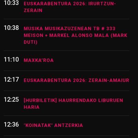
10:25
HURBILETIK EHZ 2026 SUKALDEAN
TOKIKO LABORANTZA SUSTENGATUZ
10:33
EUSKARABENTURA 2026: IRURTZUN-
ZERAIN
10:38
MUSIKA MUSIKAZUZENEAN TB # 333
MEISON + MARKEL ALONSO MALA (MARK
DUTI)
11:10
MAXKA’ROA
12:17
EUSKARABENTURA 2026: ZERAIN-AMAIUR
12:25
[HURBILETIK] HAURRENDAKO LIBURUEN
HARIA