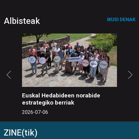
Albisteak
IKUSI DENAK
Euskal Hedabideen norabide
estrategiko berriak