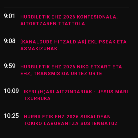
10
0:00
BERRIKUS[K]
9:01
HURBILETIK EHZ 2026 KONFESIONALA,
AITORTZAREN TTATTOLA
9:08
[KANALDUDE HITZALDIAK] EKLIPSEAK ETA
ASMAKIZUNAK
9:59
HURBILETIK EHZ 2026 NIKO ETXART ETA
EHZ, TRANSMISIOA URTEZ URTE
10:09
IKERL(H)ARI AITZINDARIAK - JESUS MARI
TXURRUKA