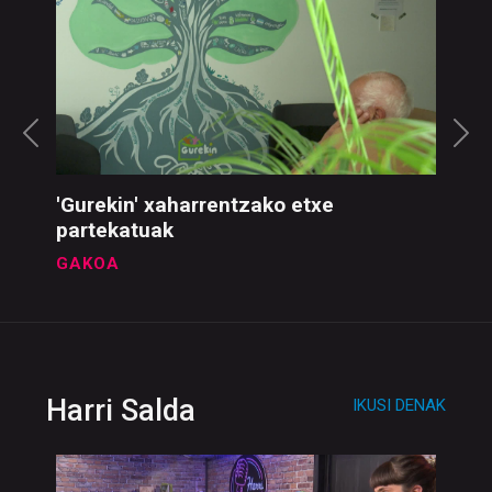
Gakoa
IKUSI DENAK
'Gurekin' xaharrentzako etxe
partekatuak
GAKOA