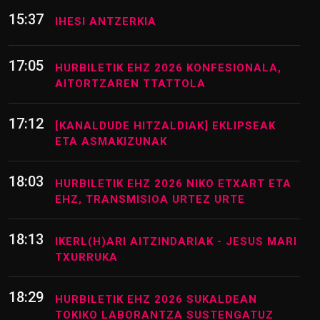
15:17
ERRESISTENTZIA GUNEA (ZONA DE
AGUANTE) 1 KAPITULUA
15:37
IHESI ANTZERKIA
17:05
HURBILETIK EHZ 2026 KONFESIONALA,
AITORTZAREN TTATTOLA
17:12
[KANALDUDE HITZALDIAK] EKLIPSEAK
ETA ASMAKIZUNAK
18:03
HURBILETIK EHZ 2026 NIKO ETXART ETA
EHZ, TRANSMISIOA URTEZ URTE
18:13
IKERL(H)ARI AITZINDARIAK - JESUS MARI