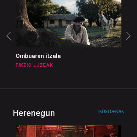
Fikzioak
IKUSI DENAK
Ombuaren itzala
FIKZIO LUZEAK