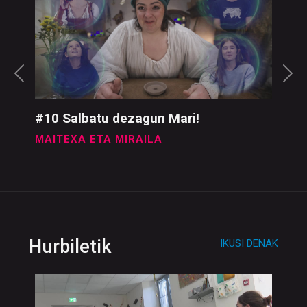
Maitexa eta Miraila
IKUSI DENAK
#10 Salbatu dezagun Mari!
MAITEXA ETA MIRAILA