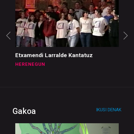
Herenegun
IKUSI DENAK
Etxamendi Larralde Kantatuz
HERENEGUN