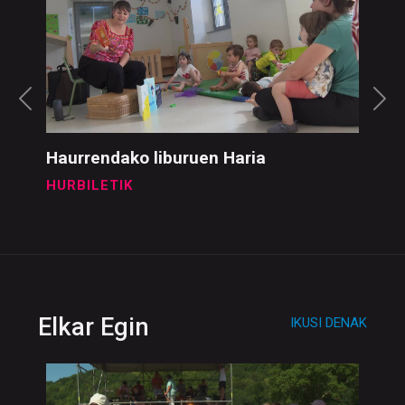
Hurbiletik
IKUSI DENAK
Haurrendako liburuen Haria
HURBILETIK