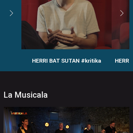
HERRI BAT SUTAN #kritika
HERRI
La Musicala