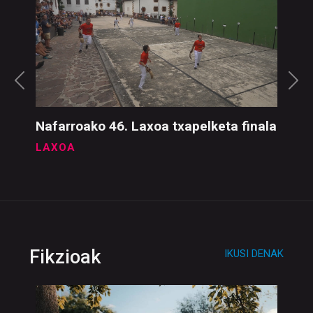
Kirolak
IKUSI DENAK
Nafarroako 46. Laxoa txapelketa finala
LAXOA