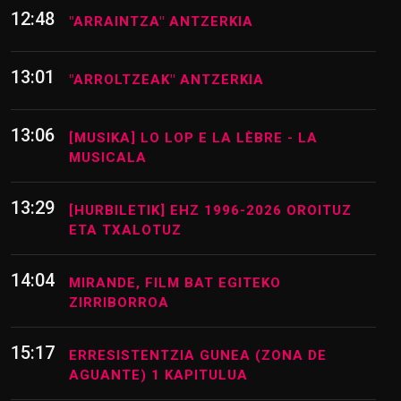
12:36
"KOINATAK" ANTZERKIA
12:48
"ARRAINTZA" ANTZERKIA
13:01
"ARROLTZEAK" ANTZERKIA
13:06
[MUSIKA] LO LOP E LA LÈBRE - LA
MUSICALA
13:29
[HURBILETIK] EHZ 1996-2026 OROITUZ
ETA TXALOTUZ
14:04
MIRANDE, FILM BAT EGITEKO
ZIRRIBORROA