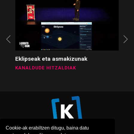
Hitzaldiak
IKUSI DENAK
Eklipseak eta asmakizunak
KANALDUDE HITZALDIAK
Cookie-ak erabiltzen ditugu, baina datu