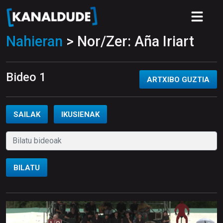
Nahieran
> Nor/Zer: Aña Iriart
Bideo 1
ARTXIBO GUZTIA
SAILAK
IKUSIENAK
BILATU