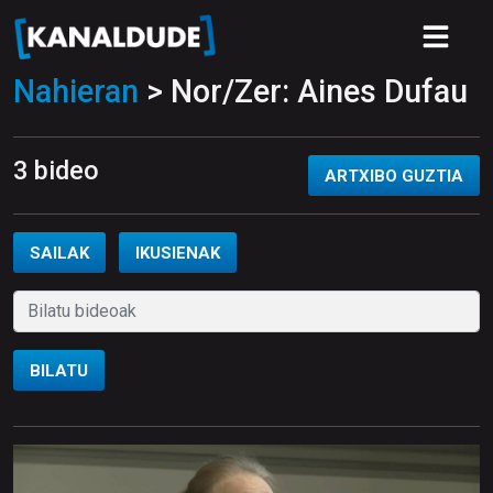
Nahieran
> Nor/Zer: Aines Dufau
3 bideo
ARTXIBO GUZTIA
SAILAK
IKUSIENAK
BILATU