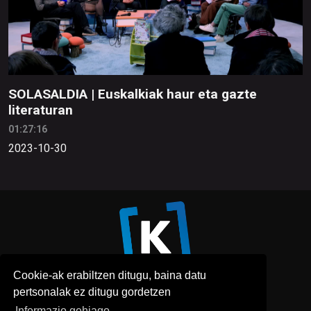
SOLASALDIA | Euskalkiak haur eta gazte
literaturan
01:27:16
2023-10-30
Cookie-ak erabiltzen ditugu, baina datu
pertsonalak ez ditugu gordetzen
Informazio gehiago