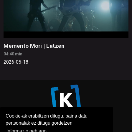
Memento Mori | Latzen
04:40 min
2026-05-18
Cookie-ak erabiltzen ditugu, baina datu
pertsonalak ez ditugu gordetzen
Informazio gehiago