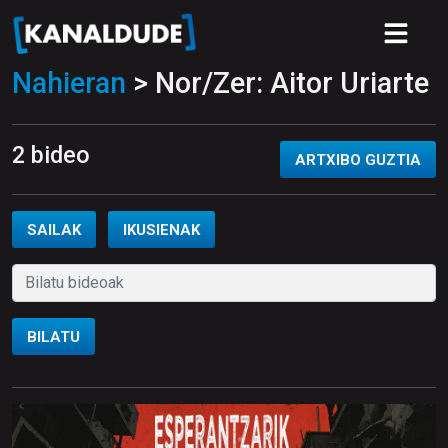
Nahieran
> Nor/Zer: Aitor Uriarte
2 bideo
ARTXIBO GUZTIA
SAILAK
IKUSIENAK
BILATU