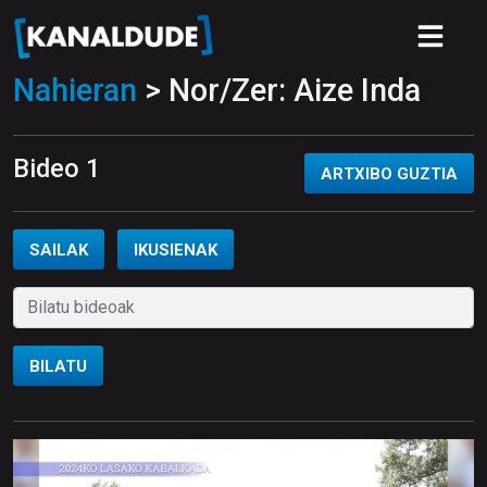
Nahieran
> Nor/Zer: Aize Inda
Bideo 1
ARTXIBO GUZTIA
SAILAK
IKUSIENAK
BILATU