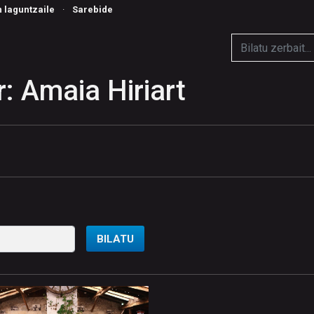
n laguntzaile
·
Sarebide
: Amaia Hiriart
BILATU