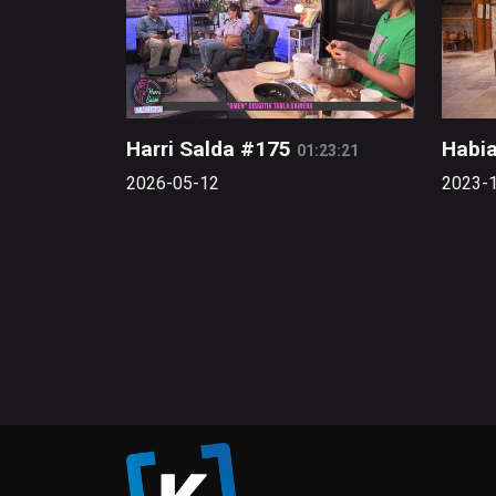
Harri Salda #175
Habi
01:23:21
2026-05-12
2023-