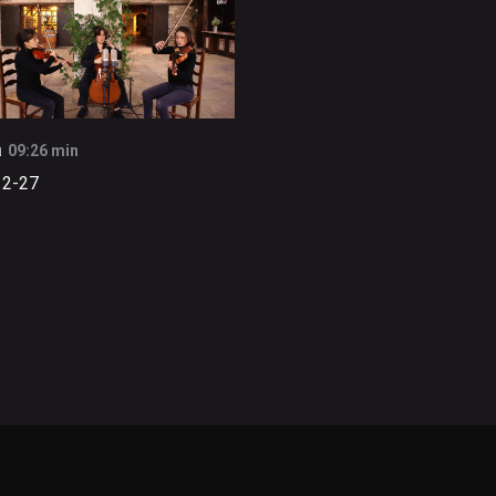
a
09:26 min
12-27