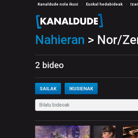
Kanaldude nola ikusi
·
Euskal hedabideak
·
Iza
Nahieran
> Nor/Zer
2 bideo
SAILAK
IKUSIENAK