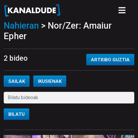
Nahieran
> Nor/Zer: Amaiur
Epher
2 bideo
ARTXIBO GUZTIA
SAILAK
IKUSIENAK
BILATU