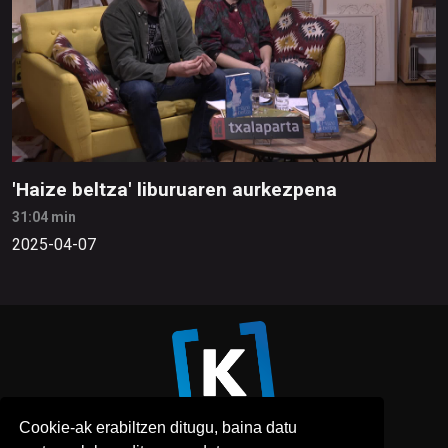
'Haize beltza' liburuaren aurkezpena
31:04 min
2025-04-07
Cookie-ak erabiltzen ditugu, baina datu