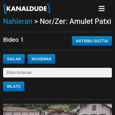
Nahieran
> Nor/Zer: Amulet Patxi
Bideo 1
ARTXIBO GUZTIA
SAILAK
IKUSIENAK
BILATU