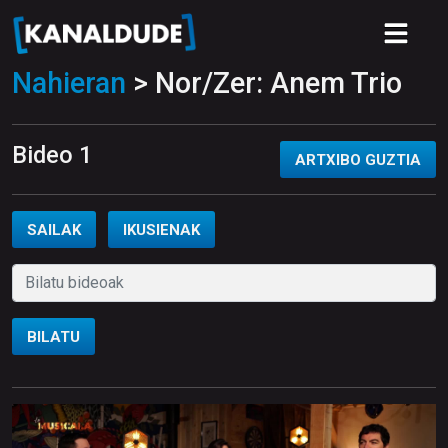
Nahieran
> Nor/Zer: Anem Trio
Bideo 1
ARTXIBO GUZTIA
SAILAK
IKUSIENAK
BILATU