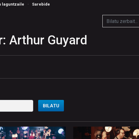
n laguntzaile
·
Sarebide
: Arthur Guyard
BILATU