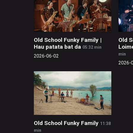
Old School Funky Family |
Old S
Hau patata bat da
Loim
05:32 min
min
2026-06-02
2026-
Old School Funky Family
11:38
min