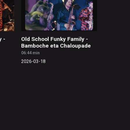
 -
Old School Funky Family -
Bamboche eta Chaloupade
06:44 min
2026-03-18