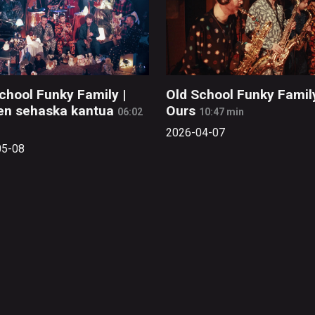
chool Funky Family |
Old School Funky Family
en sehaska kantua
Ours
06:02
10:47 min
2026-04-07
05-08