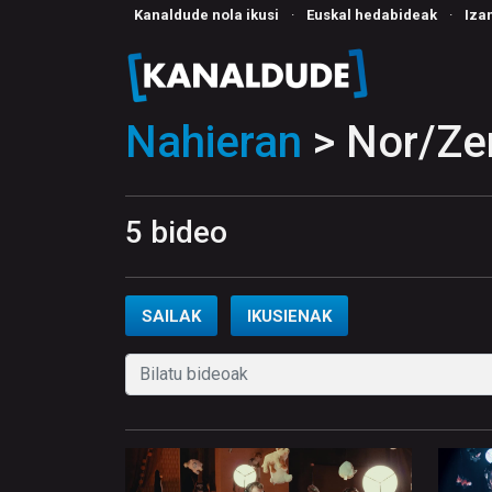
Kanaldude nola ikusi
·
Euskal hedabideak
·
Iza
Nahieran
> Nor/Zer
5 bideo
SAILAK
IKUSIENAK