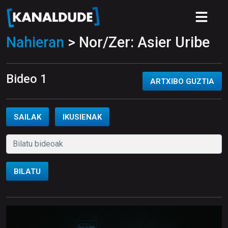
Nahieran
> Nor/Zer: Asier Uribe
Bideo 1
ARTXIBO GUZTIA
SAILAK
IKUSIENAK
BILATU