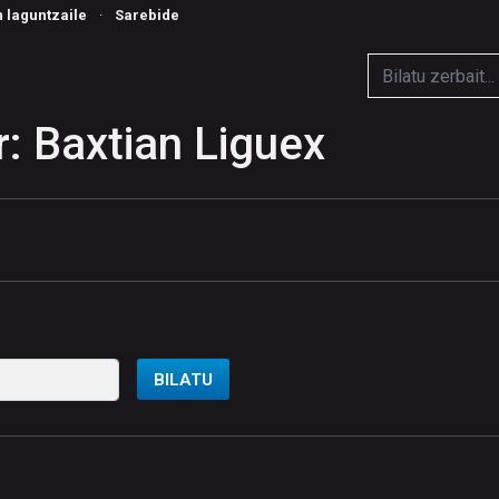
n laguntzaile
·
Sarebide
: Baxtian Liguex
BILATU