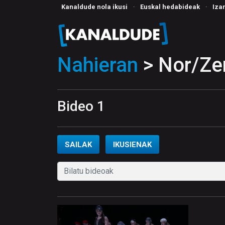
Kanaldude nola ikusi
·
Euskal hedabideak
·
Iza
Nahieran
> Nor/Zer
Bideo 1
SAILAK
IKUSIENAK