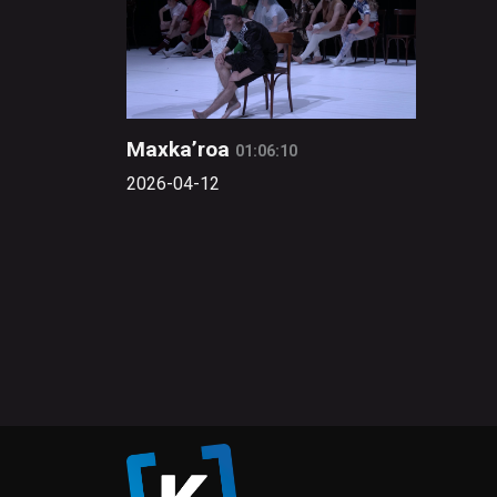
Maxka’roa
01:06:10
2026-04-12