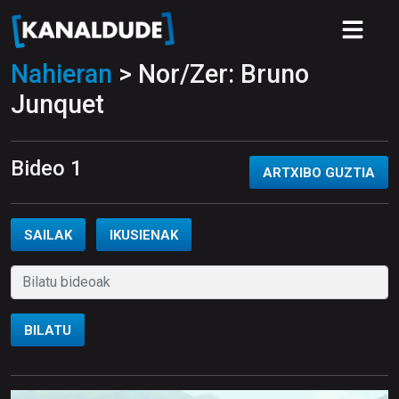
Nahieran
> Nor/Zer: Bruno
Junquet
Bideo 1
ARTXIBO GUZTIA
SAILAK
IKUSIENAK
BILATU