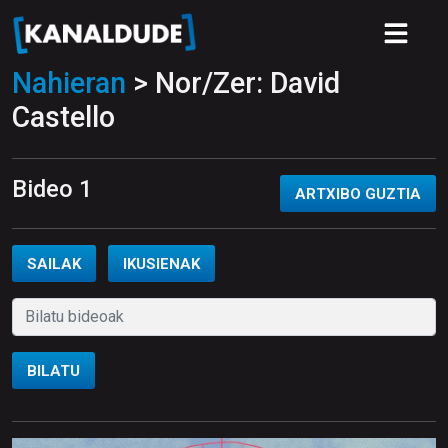
Nahieran
> Nor/Zer: David
Castello
Bideo 1
ARTXIBO GUZTIA
SAILAK
IKUSIENAK
BILATU