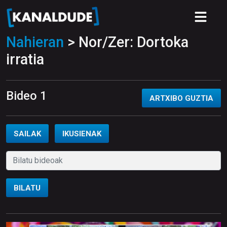
Nahieran
> Nor/Zer: Dortoka
irratia
Bideo 1
ARTXIBO GUZTIA
SAILAK
IKUSIENAK
BILATU