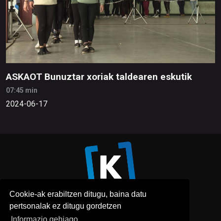
ASKAOT Bunuztar xoriak taldearen eskutik
07:45 min
2024-06-17
Cookie-ak erabiltzen ditugu, baina datu
pertsonalak ez ditugu gordetzen
Informazio gehiago