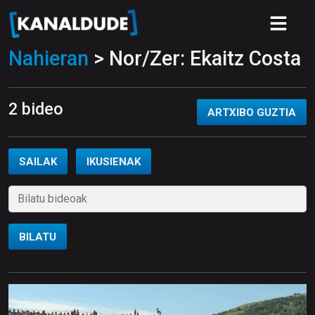
Nahieran
> Nor/Zer: Ekaitz Costa
2 bideo
ARTXIBO GUZTIA
SAILAK
IKUSIENAK
BILATU