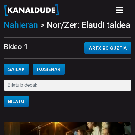
Nahieran
> Nor/Zer: Elaudi taldea
Bideo 1
ARTXIBO GUZTIA
SAILAK
IKUSIENAK
BILATU