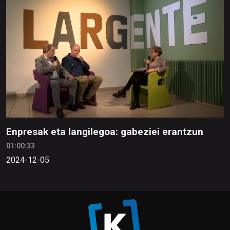
Enpresak eta langilegoa: gabeziei erantzun
01:00:33
2024-12-05