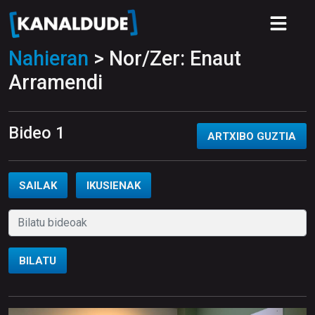
Nahieran
> Nor/Zer: Enaut
Arramendi
Bideo 1
ARTXIBO GUZTIA
SAILAK
IKUSIENAK
BILATU