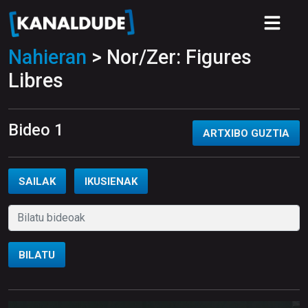
Nahieran
> Nor/Zer: Figures
Libres
Bideo 1
ARTXIBO GUZTIA
SAILAK
IKUSIENAK
BILATU