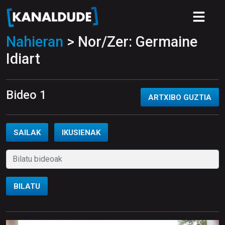
Nahieran
> Nor/Zer: Germaine
Idiart
Bideo 1
ARTXIBO GUZTIA
SAILAK
IKUSIENAK
BILATU