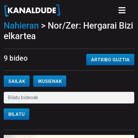
Nahieran
> Nor/Zer: Hergarai Bizi
elkartea
9 bideo
ARTXIBO GUZTIA
SAILAK
IKUSIENAK
BILATU