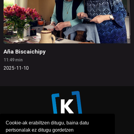
Aña Biscaichipy
11:49 min
2025-11-10
Cookie-ak erabiltzen ditugu, baina datu
pertsonalak ez ditugu gordetzen