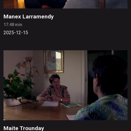
Manex Larramendy
17:48 min
2025-12-15
Maite Trounday