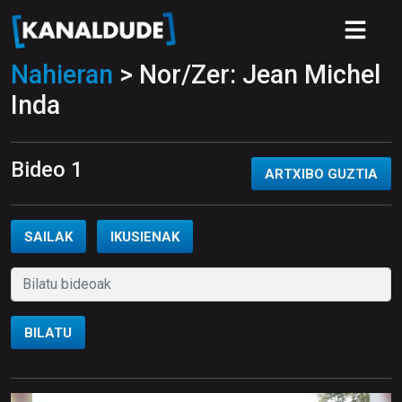
Nahieran
> Nor/Zer: Jean Michel
Inda
Bideo 1
ARTXIBO GUZTIA
SAILAK
IKUSIENAK
BILATU