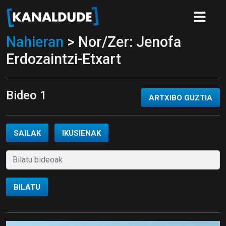
Nahieran
> Nor/Zer: Jenofa
Erdozaintzi-Etxart
Bideo 1
ARTXIBO GUZTIA
SAILAK
IKUSIENAK
BILATU