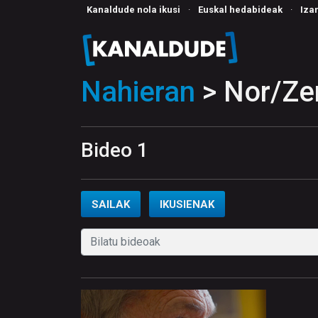
Kanaldude nola ikusi
·
Euskal hedabideak
·
Iza
Nahieran
> Nor/Zer
Bideo 1
SAILAK
IKUSIENAK