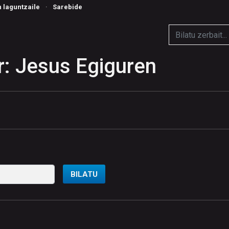
n laguntzaile
·
Sarebide
: Jesus Egiguren
BILATU