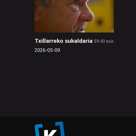
Txillarreko sukaldaria
59:43 min
2026-05-09