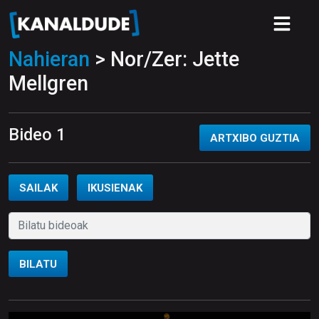
Nahieran
> Nor/Zer: Jette
Mellgren
Bideo 1
ARTXIBO GUZTIA
SAILAK
IKUSIENAK
BILATU