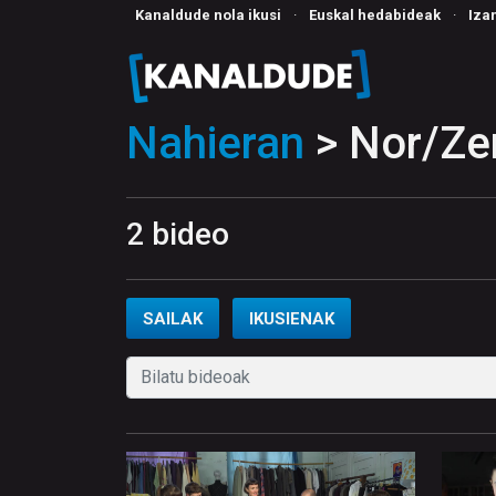
Kanaldude nola ikusi
·
Euskal hedabideak
·
Iza
Nahieran
> Nor/Zer
2 bideo
SAILAK
IKUSIENAK