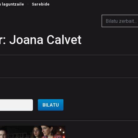
n laguntzaile
·
Sarebide
: Joana Calvet
BILATU