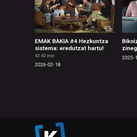
EMAK BAKIA #4 Hezkuntza
Bikoi
sistema: eredutzat hartu!
zineg
43:42 min
2025-
2026-02-18