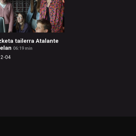
zketa tailerra Atalante
elan
06:19 min
12-04