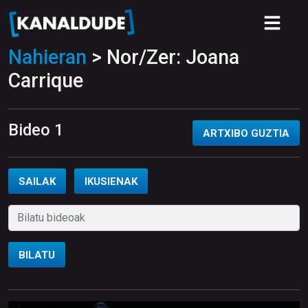
Nahieran
> Nor/Zer: Joana
Carrique
Bideo 1
ARTXIBO GUZTIA
SAILAK
IKUSIENAK
BILATU