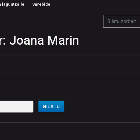
n laguntzaile
·
Sarebide
r: Joana Marin
BILATU