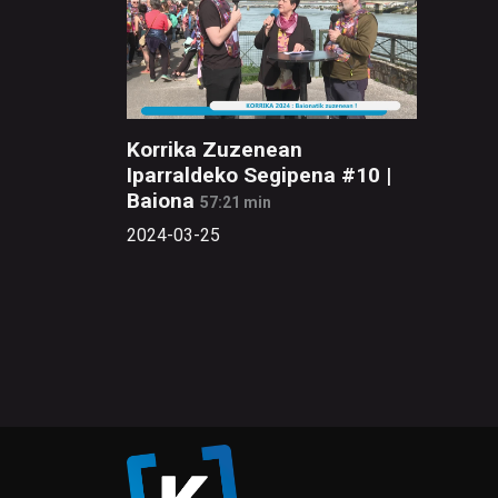
Korrika Zuzenean
Iparraldeko Segipena #10 |
Baiona
57:21 min
2024-03-25