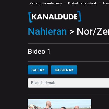
Kanaldude nola ikusi
·
Euskal hedabideak
·
Iza
Nahieran
> Nor/Ze
Bideo 1
SAILAK
IKUSIENAK