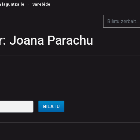
n laguntzaile
·
Sarebide
r: Joana Parachu
BILATU