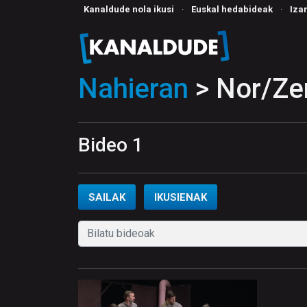
Kanaldude nola ikusi
·
Euskal hedabideak
·
Iza
Nahieran
> Nor/Ze
Bideo 1
SAILAK
IKUSIENAK