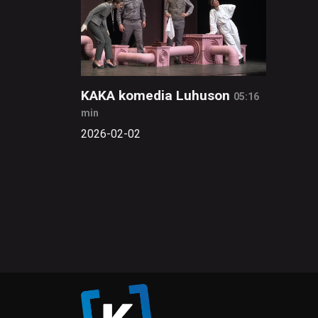
KAKA komedia Luhuson
05:16
min
2026-02-02