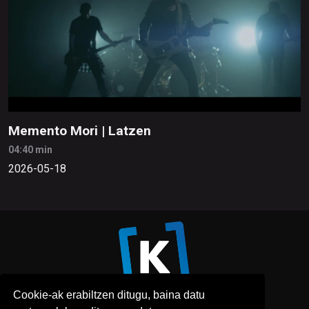
Memento Mori | Latzen
04:40 min
2026-05-18
Cookie-ak erabiltzen ditugu, baina datu