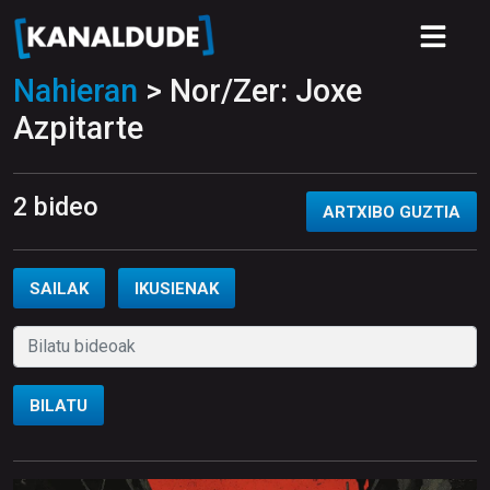
Nahieran
> Nor/Zer: Joxe
Azpitarte
2 bideo
ARTXIBO GUZTIA
SAILAK
IKUSIENAK
BILATU