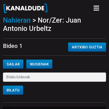
Nahieran
> Nor/Zer: Juan
Antonio Urbeltz
Bideo 1
ARTXIBO GUZTIA
SAILAK
IKUSIENAK
BILATU