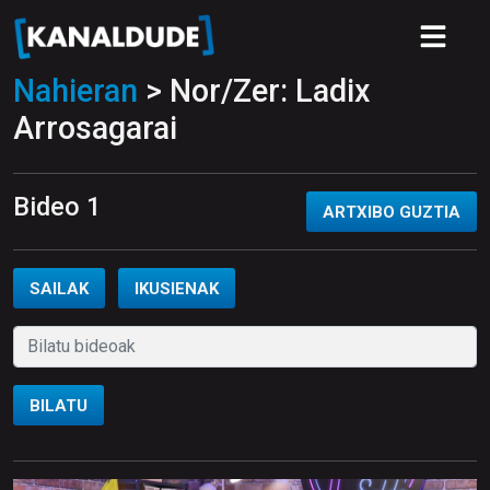
Nahieran
> Nor/Zer: Ladix
Arrosagarai
Bideo 1
ARTXIBO GUZTIA
SAILAK
IKUSIENAK
BILATU