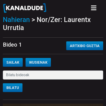
Nahieran
> Nor/Zer: Laurentx
Urrutia
Bideo 1
ARTXIBO GUZTIA
SAILAK
IKUSIENAK
BILATU