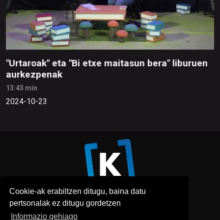
"Urtaroak" eta "Bi etxe maitasun bera" liburuen
aurkezpenak
13:43 min
2024-10-23
Cookie-ak erabiltzen ditugu, baina datu
pertsonalak ez ditugu gordetzen
Informazio gehiago