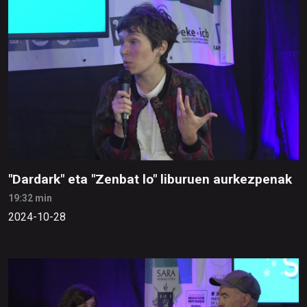
"Dardark" eta "Zenbat lo" liburuen aurkezpenak
19:32 min
2024-10-28