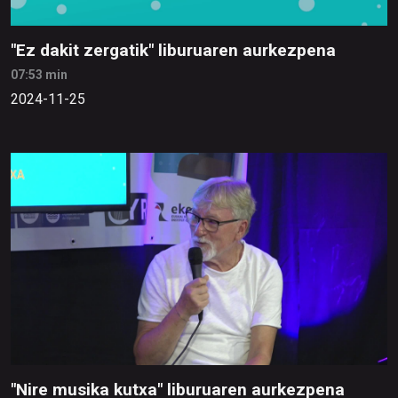
"Ez dakit zergatik" liburuaren aurkezpena
07:53 min
2024-11-25
"Nire musika kutxa" liburuaren aurkezpena