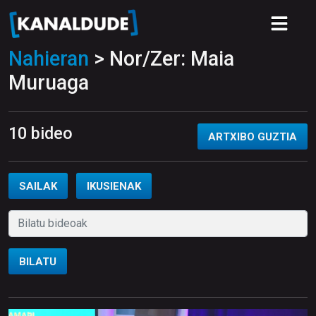
Nahieran
> Nor/Zer: Maia
Muruaga
10 bideo
ARTXIBO GUZTIA
SAILAK
IKUSIENAK
BILATU