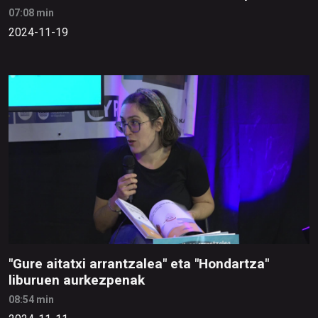
07:08 min
2024-11-19
"Gure aitatxi arrantzalea" eta "Hondartza"
liburuen aurkezpenak
08:54 min