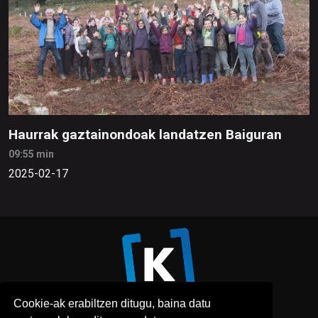
Haurrak gaztainondoak landatzen Baiguran
09:55 min
2025-02-17
Cookie-ak erabiltzen ditugu, baina datu