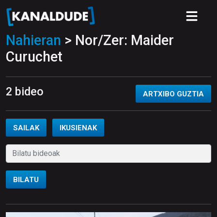
Nahieran
> Nor/Zer: Maider
Curuchet
2 bideo
ARTXIBO GUZTIA
SAILAK
IKUSIENAK
BILATU