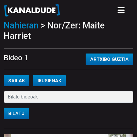
Nahieran
> Nor/Zer: Maite
Harriet
Bideo 1
ARTXIBO GUZTIA
SAILAK
IKUSIENAK
BILATU