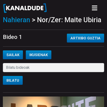
Nahieran
> Nor/Zer: Maite Ubiria
Bideo 1
ARTXIBO GUZTIA
SAILAK
IKUSIENAK
BILATU