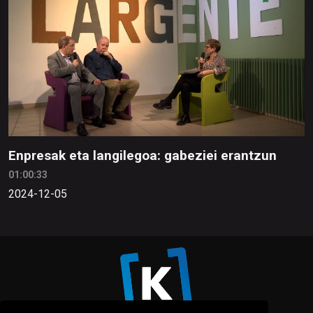
Enpresak eta langilegoa: gabeziei erantzun
01:00:33
2024-12-05