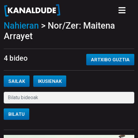
Nahieran
> Nor/Zer: Maitena
Arrayet
4 bideo
ARTXIBO GUZTIA
SAILAK
IKUSIENAK
BILATU