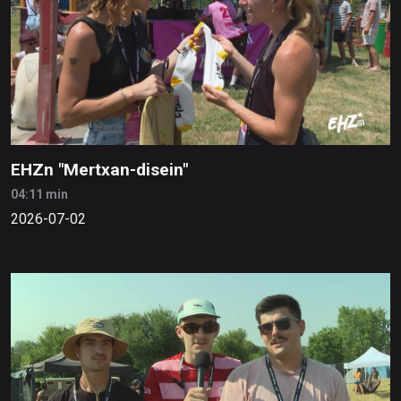
EHZn "Mertxan-disein"
04:11 min
2026-07-02