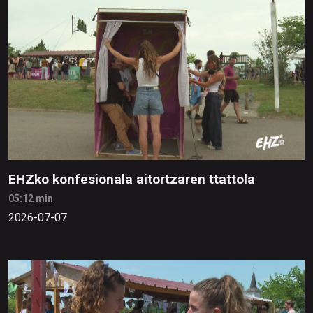
EHZko konfesionala aitortzaren ttattola
05:12 min
2026-07-07