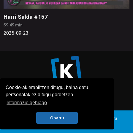
Harri Salda #157
59:49 min
2025-09-23
Cookie-ak erabiltzen ditugu, baina datu
pertsonalak ez ditugu gordetzen
Informazio gehiago
Onartu
Honi buruz
Pribatutasun politika
Lege oharra
Publizitatea
Kontaktua