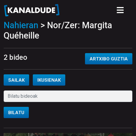
Nahieran
> Nor/Zer: Margita
Quéheille
2 bideo
ARTXIBO GUZTIA
SAILAK
IKUSIENAK
BILATU