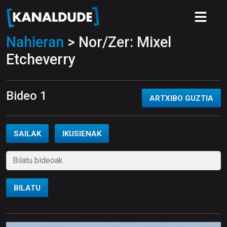
Nahieran
> Nor/Zer: Mixel
Etcheverry
Bideo 1
ARTXIBO GUZTIA
SAILAK
IKUSIENAK
BILATU