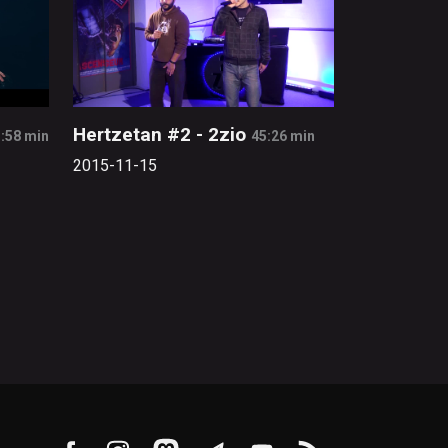
Hertzetan #2 - 2zio
:58 min
45:26 min
2015-11-15