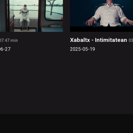
Xabaltx - Intimitatean
07:47 min
03
06-27
2025-05-19