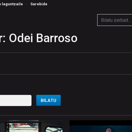
n laguntzaile
·
Sarebide
: Odei Barroso
BILATU