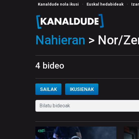
Kanaldude nola ikusi
·
Euskal hedabideak
·
Iza
Nahieran
> Nor/Zer
4 bideo
SAILAK
IKUSIENAK