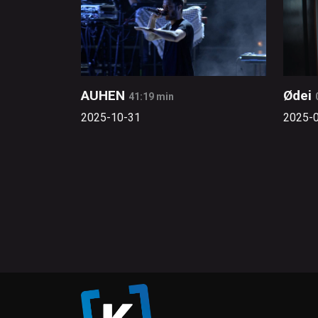
AUHEN
Ødei
41:19 min
2025-10-31
2025-