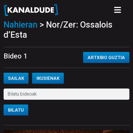
Nahieran
> Nor/Zer: Ossalois
d’Esta
Bideo 1
ARTXIBO GUZTIA
SAILAK
IKUSIENAK
BILATU