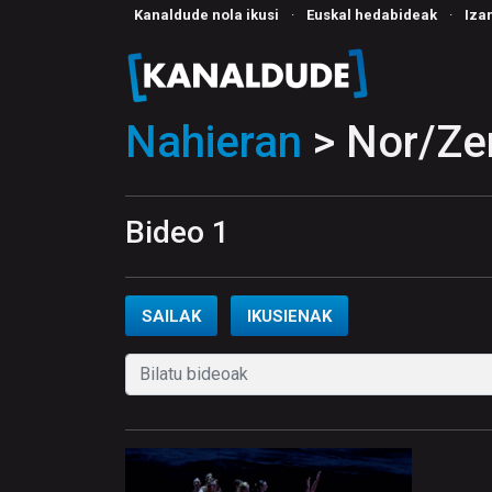
Kanaldude nola ikusi
·
Euskal hedabideak
·
Iza
Nahieran
> Nor/Zer
Bideo 1
SAILAK
IKUSIENAK