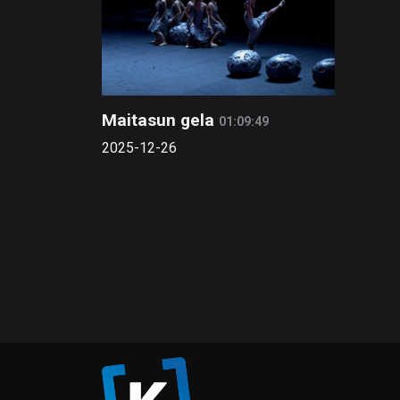
Maitasun gela
01:09:49
2025-12-26