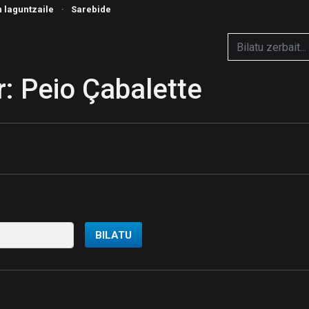
n laguntzaile
·
Sarebide
: Peio Çabalette
BILATU