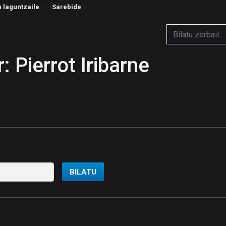
n laguntzaile
·
Sarebide
: Pierrot Iribarne
BILATU