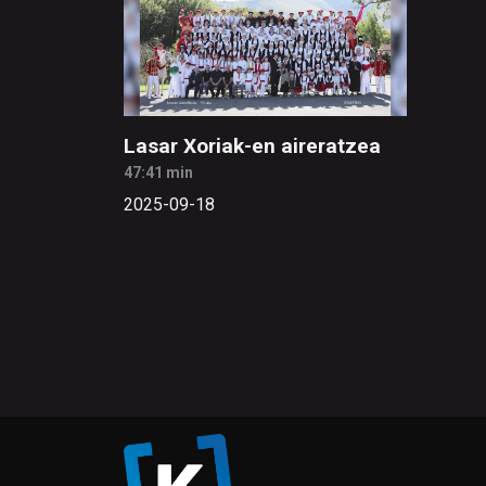
Lasar Xoriak-en aireratzea
47:41 min
2025-09-18