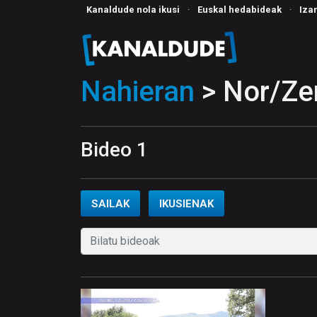
Kanaldude nola ikusi
·
Euskal hedabideak
·
Iza
Nahieran
> Nor/Zer
Bideo 1
SAILAK
IKUSIENAK