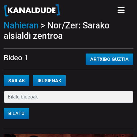
Nahieran
> Nor/Zer: Sarako
aisialdi zentroa
Bideo 1
ARTXIBO GUZTIA
SAILAK
IKUSIENAK
BILATU