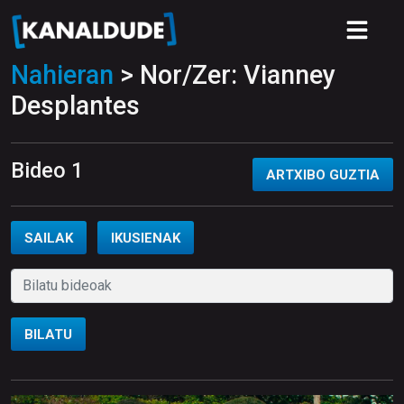
Nahieran
> Nor/Zer: Vianney
Desplantes
Bideo 1
ARTXIBO GUZTIA
SAILAK
IKUSIENAK
BILATU