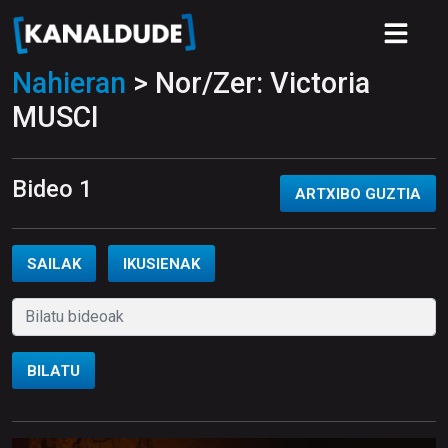
Nahieran
> Nor/Zer: Victoria
MUSCI
Bideo 1
ARTXIBO GUZTIA
SAILAK
IKUSIENAK
BILATU