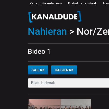
Kanaldude nola ikusi
·
Euskal hedabideak
·
Iza
Nahieran
> Nor/Zer
Bideo 1
SAILAK
IKUSIENAK