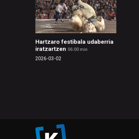
Hartzaro festibala udaberria
iratzartzen
06:00 min
2026-03-02