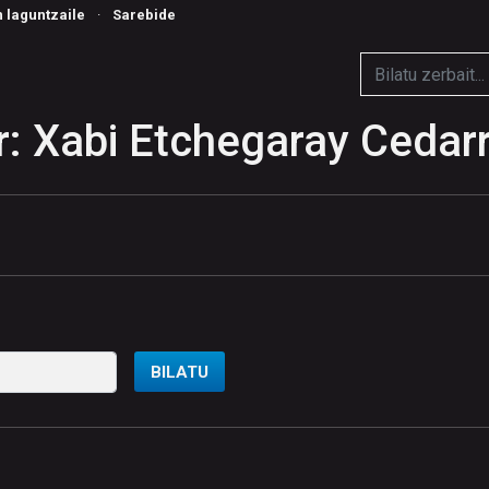
n laguntzaile
·
Sarebide
: Xabi Etchegaray Cedar
BILATU