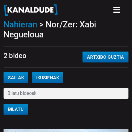
Nahieran
> Nor/Zer: Xabi
Negueloua
2 bideo
ARTXIBO GUZTIA
SAILAK
IKUSIENAK
BILATU